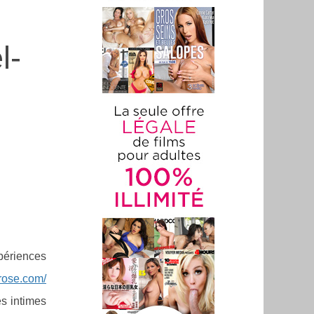
l-
périences
l-rose.com/
es intimes